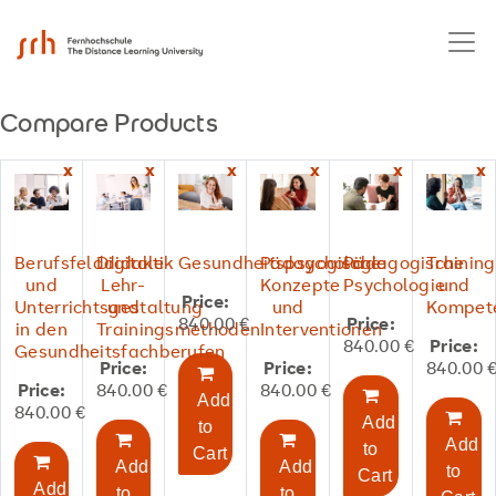
Compare Products
x
x
x
x
x
x
Berufsfelddidaktik
Digitale
Gesundheitspsychologie
Pädagogische
Pädagogische
Training
und
Lehr-
Konzepte
Psychologie
und
Price:
Unterrichtsgestaltung
und
und
Kompet
840.00
€
Price:
in den
Trainingsmethoden
Interventionen
840.00
€
Price:
Gesundheitsfachberufen
Price:
Price:
840.00
Price:
840.00
€
840.00
€
Add
840.00
€
Add
to
Add
to
Cart
Add
Add
to
Cart
Add
to
to