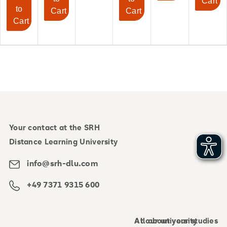
Cart
to
Cart
Cart
Cart
Your contact at the SRH
Distance Learning University
info@srh-dlu.com
+49 7371 9315 600
All about your studies
At our university