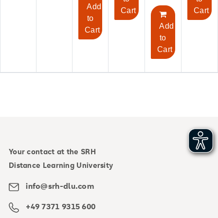
Add
Cart
Cart
to
Add
Cart
to
Cart
Your contact at the SRH
Distance Learning University
info@srh-dlu.com
+49 7371 9315 600