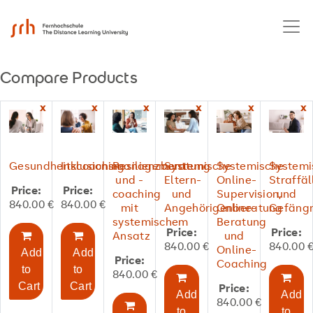
Compare Products
x
x
x
x
x
x
Gesundheitscoaching
Inklusionsmanagement
Resilienzberatung
Systemische
Systemische
Systemi
und -
Eltern-
Online-
Straffäl
Price:
Price:
coaching
und
Supervision,
und
840.00
€
840.00
€
mit
Angehörigenberatung
Online-
Gefängn
systemischem
Beratung
Price:
Price:
Ansatz
und
840.00
€
840.00
Online-
Add
Add
Price:
Coaching
to
to
840.00
€
Cart
Cart
Price:
Add
Add
840.00
€
to
to